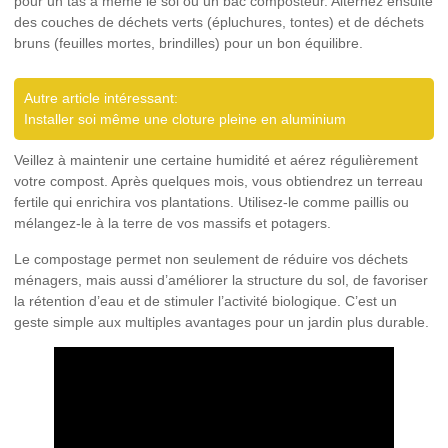
pour un tas à même le sol ou un bac composteur. Alternez ensuite
des couches de
déchets verts
(épluchures, tontes) et de
déchets
bruns
(feuilles mortes, brindilles) pour un bon équilibre.
Autre article intéressant:
Installer soi même une cloture pleine en aluminium
Veillez à maintenir une certaine humidité et aérez régulièrement
votre compost. Après quelques mois, vous obtiendrez un terreau
fertile qui
enrichira vos plantations
. Utilisez-le comme paillis ou
mélangez-le à la terre de vos massifs et potagers.
Le compostage permet non seulement de
réduire vos déchets
ménagers
, mais aussi d’améliorer la structure du sol, de favoriser
la
rétention d’eau
et de stimuler l’activité biologique. C’est un
geste simple aux multiples avantages pour un
jardin plus durable
.