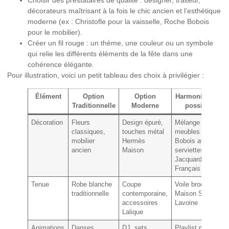
Choisir des prestataires de qualité :
designer, traiteur,
décorateurs maîtrisant à la fois le chic ancien et l’esthétique
moderne (ex : Christofle pour la vaisselle, Roche Bobois
pour le mobilier).
Créer un fil rouge :
un thème, une couleur ou un symbole
qui relie les différents éléments de la fête dans une
cohérence élégante.
Pour illustration, voici un petit tableau des choix à privilégier :
Élément
Option
Option
Harmonisation
Traditionnelle
Moderne
possible
Décoration
Fleurs
Design épuré,
Mélange
classiques,
touches métal
meubles Roche
mobilier
Hermès
Bobois avec
ancien
Maison
serviettes Le
Jacquard
Français
Tenue
Robe blanche
Coupe
Voile brodé
traditionnelle
contemporaine,
Maison Sarah
accessoires
Lavoine
Lalique
Animations
Danses
DJ, sets
Playlist mixte,