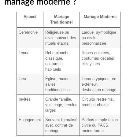
mariage moderne ?
Aspect
Mariage
Mariage Moderne
Traditionnel
Cérémonie
Religieuse ou
Laïque, symbolique
civile suivant des
ou civile
rituels établis
personnalisée
Tenue
Robe blanche
Robes colorées,
classique,
costumes décalés
costumes
et stylisés
habituels
Lieu
Église, mairie,
Lieux atypiques, en
salles
extérieur,
traditionnelles
destination mariage
Invités
Grande famille,
Circuits restreints,
voisinage, cercles
proches choisis
larges
Engagement
Souvent formalisé
Parfois simple union
avec contrat de
civile ou PACS,
mariage
moins formel